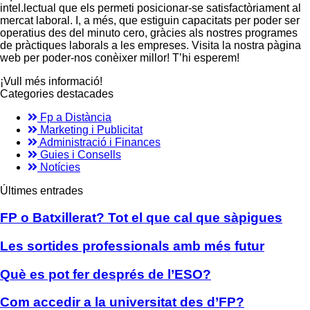
intel.lectual que els permeti posicionar-se satisfactòriament al
mercat laboral. I, a més, que estiguin capacitats per poder ser
operatius des del minuto cero, gràcies als nostres programes
de pràctiques laborals a les empreses. Visita la nostra pàgina
web per poder-nos conèixer millor! T’hi esperem!
¡Vull més informació!
Categories destacades
Fp a Distància
Marketing i Publicitat
Administració i Finances
Guies i Consells
Notícies
Últimes entrades
FP o Batxillerat? Tot el que cal que sàpigues
Les sortides professionals amb més futur
Què es pot fer després de l’ESO?
Com accedir a la universitat des d’FP?