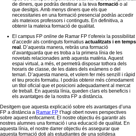
de diners, que podràs destinar a la teva
formació
o al
que desitgis. Amb menys diners que els que
necessitaries en una formació presencial podràs accedir
als mateixos professors i continguts. En definitiva, a
obtenir la mateixa formació de qualitat.
El campus FP
online
de Ramar FP t’ofereix la possibilitat
d’accedir als continguts formatius
actualitzats i en temps
real
. D’aquesta manera, rebràs una formació
d’avantguarda que es troba a la primera línia de les
novetats relacionades amb aquesta matèria. Aquest
espai virtual, a més, et permetrà disposar tothora dels
horaris de classe, de les dates dels exàmens o del
temari. D’aquesta manera, et volem fer més senzill i ràpid
el teu procés formatiu. I podràs obtenir més còmodament
un títol oficial que et posicioni adequadament al mercat
de treball. En aquesta línia, queden clars els beneficis i
els avantatges de la nostra FP a distància.
Desitgem que aquesta explicació sobre els avantatges d’una
FP a distància a
Ramar FP
t’hagi obert noves perspectives
sobre aquest enfocament. El nostre objectiu és garantir als
nostres alumnes una formació i una educació de qualitat. En
aquesta línia, el nostre darrer objectiu és assegurar que
aquesta formació doti als estudiantes de una solidesa