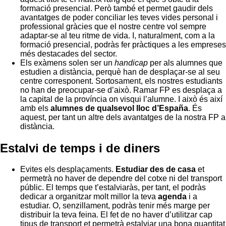
formació presencial. Però també et permet gaudir dels
avantatges de poder conciliar les teves vides personal i
professional gràcies que el nostre centre vol sempre
adaptar-se al teu ritme de vida. I, naturalment, com a la
formació presencial, podràs fer pràctiques a les empreses
més destacades del sector.
Els exàmens solen ser un
handicap
per als alumnes que
estudien a distància, perquè han de desplaçar-se al seu
centre corresponent. Sortosament, els nostres estudiants
no han de preocupar-se d’això. Ramar FP es desplaça a
la capital de la província on visqui l’alumne. I això és així
amb els
alumnes de qualsevol lloc d’España
. És
aquest, per tant un altre dels avantatges de la nostra FP a
distància.
Estalvi de temps i de diners
Evites els desplaçaments.
Estudiar des de casa
et
permetrà no haver de dependre del cotxe ni del transport
públic. El temps que t’estalviaràs, per tant, el podràs
dedicar a organitzar molt millor la teva
agenda
i a
estudiar. O, senzillament, podràs tenir més marge per
distribuir la teva feina. El fet de no haver d’utilitzar cap
tipus de transport et permetrà estalviar una bona quantitat