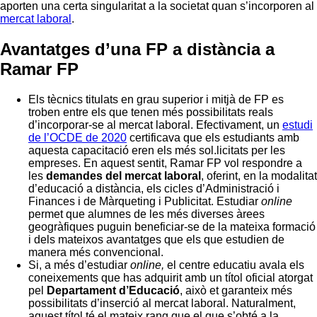
aporten una certa singularitat a la societat quan s’incorporen al
mercat laboral
.
Avantatges d’una FP a distància a
Ramar FP
Els tècnics titulats en grau superior i mitjà de FP es
troben entre els que tenen més possibilitats reals
d’incorporar-se al mercat laboral. Efectivament, un
estudi
de l’OCDE de 2020
certificava que els estudiants amb
aquesta capacitació eren els més sol.licitats per les
empreses. En aquest sentit, Ramar FP vol respondre a
les
demandes del mercat laboral
, oferint, en la modalitat
d’educació a distància, els cicles d’Administració i
Finances i de Màrqueting i Publicitat. Estudiar
online
permet que alumnes de les més diverses àrees
geogràfiques puguin beneficiar-se de la mateixa formació
i dels mateixos avantatges que els que estudien de
manera més convencional.
Si, a més d’estudiar
online,
el centre educatiu avala els
coneixements que has adquirit amb un títol oficial atorgat
pel
Departament d’Educació
, això et garanteix més
possibilitats d’inserció al mercat laboral. Naturalment,
aquest títol té el mateix rang que el que s’obté a la