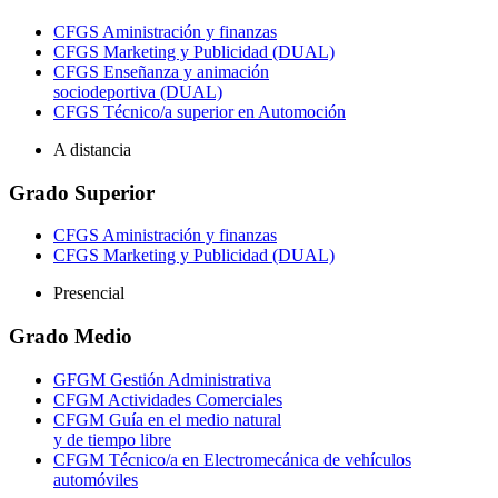
CFGS Aministración y finanzas
CFGS Marketing y Publicidad (DUAL)
CFGS Enseñanza y animación
sociodeportiva (DUAL)
CFGS Técnico/a superior en Automoción
A distancia
Grado Superior
CFGS Aministración y finanzas
CFGS Marketing y Publicidad (DUAL)
Presencial
Grado Medio
GFGM Gestión Administrativa
CFGM Actividades Comerciales
CFGM Guía en el medio natural
y de tiempo libre
CFGM Técnico/a en Electromecánica de vehículos
automóviles