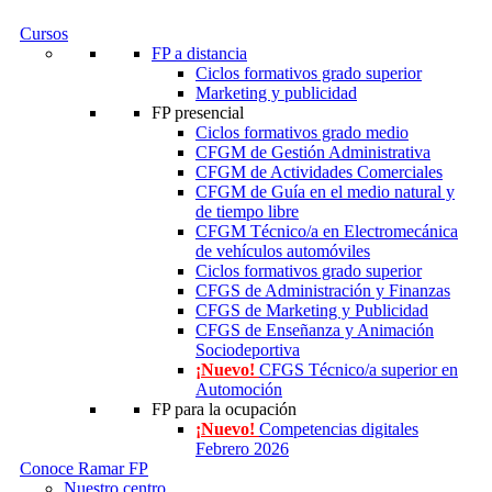
Cursos
FP a distancia
Ciclos formativos grado superior
Marketing y publicidad
FP presencial
Ciclos formativos grado medio
CFGM de Gestión Administrativa
CFGM de Actividades Comerciales
CFGM de Guía en el medio natural y
de tiempo libre
CFGM Técnico/a en Electromecánica
de vehículos automóviles
Ciclos formativos grado superior
CFGS de Administración y Finanzas
CFGS de Marketing y Publicidad
CFGS de Enseñanza y Animación
Sociodeportiva
¡Nuevo!
CFGS Técnico/a superior en
Automoción
FP para la ocupación
¡Nuevo!
Competencias digitales
Febrero 2026
Conoce Ramar FP
Nuestro centro