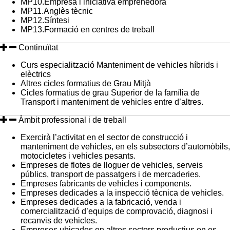
MP10.Empresa i iniciativa emprenedora
MP11.Anglès tècnic
MP12.Síntesi
MP13.Formació en centres de treball
Continuïtat
Curs especialització Manteniment de vehicles híbrids i
elèctrics
Altres cicles formatius de Grau Mitjà
Cicles formatius de grau Superior de la família de
Transport i manteniment de vehicles entre d’altres.
Àmbit professional i de treball
Exercirà l’activitat en el sector de construcció i
manteniment de vehicles, en els subsectors d’automòbils,
motocicletes i vehicles pesants.
Empreses de flotes de lloguer de vehicles, serveis
públics, transport de passatgers i de mercaderies.
Empreses fabricants de vehicles i components.
Empreses dedicades a la inspecció tècnica de vehicles.
Empreses dedicades a la fabricació, venda i
comercialització d’equips de comprovació, diagnosi i
recanvis de vehicles.
Empreses ubicades en altres sectors productius on es