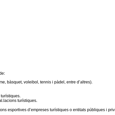
de:
me, bàsquet, voleibol, tennis i pàdel, entre d’altres).
turístiques.
al.lacions turístiques.
cions esportives d’empreses turístiques o entitats públiques i pri