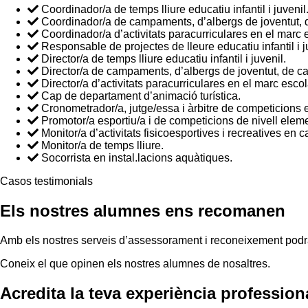
Coordinador/a de temps lliure educatiu infantil i juvenil
Coordinador/a de campaments, d’albergs de joventut, d
Coordinador/a d’activitats paracurriculares en el marc 
Responsable de projectes de lleure educatiu infantil i j
Director/a de temps lliure educatiu infantil i juvenil.
Director/a de campaments, d’albergs de joventut, de ca
Director/a d’activitats paracurriculares en el marc escol
Cap de departament d’animació turística.
Cronometrador/a, jutge/essa i àrbitre de competicions e
Promotor/a esportiu/a i de competicions de nivell eleme
Monitor/a d’activitats fisicoesportives i recreatives en
Monitor/a de temps lliure.
Socorrista en instal.lacions aquàtiques.
Casos testimonials
Els nostres alumnes ens recomanen
Amb els nostres serveis d’assessorament i reconeixement podràs
Coneix el que opinen els nostres alumnes de nosaltres.
Acredita la teva experiència profession