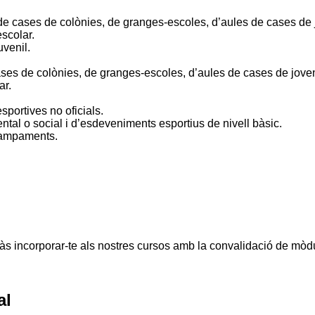
.
e cases de colònies, de granges-escoles, d’aules de cases de j
escolar.
uvenil.
ses de colònies, de granges-escoles, d’aules de cases de jovent
ar.
sportives no oficials.
ntal o social i d’esdeveniments esportius de nivell bàsic.
 campaments.
 incorporar-te als nostres cursos amb la convalidació de mòdul
al