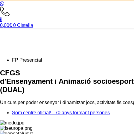
0,00
€
0
Cistella
FP Presencial
CFGS
d'Ensenyament i Animació socioesport
(DUAL)
Un curs per poder ensenyar i dinamitzar jocs, activitats fisicoesp
Som centre oficial! - 70 anys formant persones