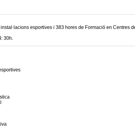
instal·lacions esportives i 383 hores de Formació en Centres de
4: 30h.
esportives
stica
l
iva