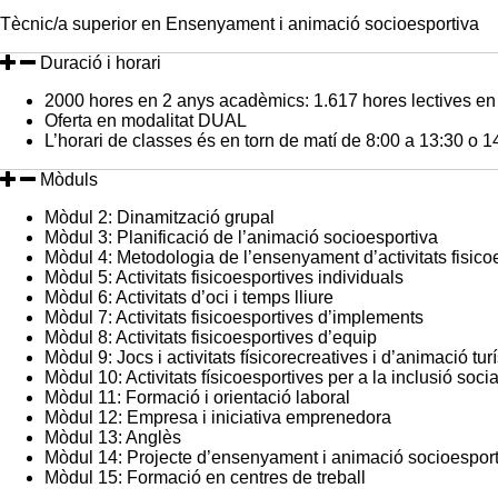
Tècnic/a superior en Ensenyament i animació socioesportiva
Duració i horari
2000 hores en 2 anys acadèmics: 1.617 hores lectives en 
Oferta en modalitat DUAL
L’horari de classes és en torn de matí de 8:00 a 13:30 o 1
Mòduls
Mòdul 2: Dinamització grupal
Mòdul 3: Planificació de l’animació socioesportiva
Mòdul 4: Metodologia de l’ensenyament d’activitats fisico
Mòdul 5: Activitats fisicoesportives individuals
Mòdul 6: Activitats d’oci i temps lliure
Mòdul 7: Activitats fisicoesportives d’implements
Mòdul 8: Activitats fisicoesportives d’equip
Mòdul 9: Jocs i activitats físicorecreatives i d’animació turí
Mòdul 10: Activitats físicoesportives per a la inclusió socia
Mòdul 11: Formació i orientació laboral
Mòdul 12: Empresa i iniciativa emprenedora
Mòdul 13: Anglès
Mòdul 14: Projecte d’ensenyament i animació socioesport
Mòdul 15: Formació en centres de treball