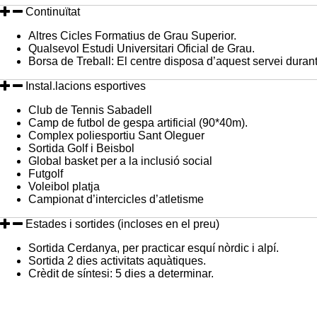
Continuïtat
Altres Cicles Formatius de Grau Superior.
Qualsevol Estudi Universitari Oficial de Grau.
Borsa de Treball: El centre disposa d’aquest servei durant e
Instal.lacions esportives
Club de Tennis Sabadell
Camp de futbol de gespa artificial (90*40m).
Complex poliesportiu Sant Oleguer
Sortida Golf i Beisbol
Global basket per a la inclusió social
Futgolf
Voleibol platja
Campionat d’intercicles d’atletisme
Estades i sortides (incloses en el preu)
Sortida Cerdanya, per practicar esquí nòrdic i alpí.
Sortida 2 dies activitats aquàtiques.
Crèdit de síntesi: 5 dies a determinar.