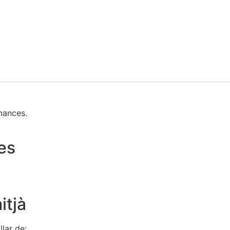
inances.
es
itjà
lar de: