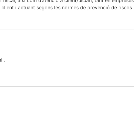
i fiscal, així com d’atenció a client/usuari, tant en empreses
e client i actuant segons les normes de prevenció de riscos
ll.