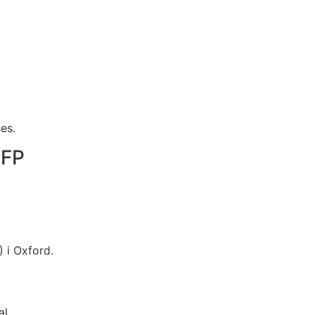
es.
 FP
) i Oxford.
l.