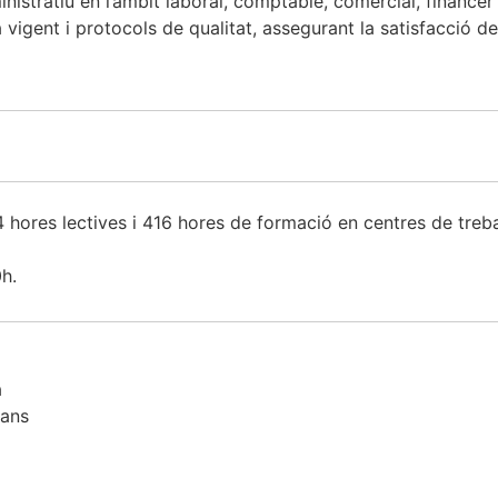
inistratiu en l’àmbit laboral, comptable, comercial, financer 
vigent i protocols de qualitat, assegurant la satisfacció d
hores lectives i 416 hores de formació en centres de treba
0h.
a
mans