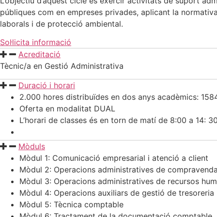
L’objectiu d’aquest cicle és exercir activitats de suport adm
públiques com en empreses privades, aplicant la normativa 
laborals i de protecció ambiental.
Sol·licita informació
Acreditació
Tècnic/a en Gestió Administrativa
Duració i horari
2.000 hores distribuïdes en dos anys acadèmics: 1584 
Oferta en modalitat DUAL
L’horari de classes és en torn de matí de 8:00 a 14: 3
Mòduls
Mòdul 1: Comunicació empresarial i atenció a client
Mòdul 2: Operacions administratives de compravend
Mòdul 3: Operacions administratives de recursos hu
Mòdul 4: Operacions auxiliars de gestió de tresoreria
Mòdul 5: Tècnica comptable
Mòdul 6: Tractament de la documentació comptable