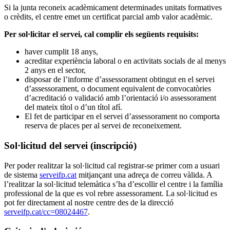
Si la junta reconeix acadèmicament determinades unitats formatives
o crèdits, el centre emet un certificat parcial amb valor acadèmic.
Per sol·licitar el servei, cal complir els següents requisits:
haver cumplit 18 anys,
acreditar experiència laboral o en activitats socials de al menys
2 anys en el sector,
disposar de l’informe d’assessorament obtingut en el servei
d’assessorament, o document equivalent de convocatòries
d’acreditació o validació amb l’orientació i/o assessorament
del mateix títol o d’un títol afí.
El fet de participar en el servei d’assessorament no comporta
reserva de places per al servei de reconeixement.
Sol·licitud del servei (inscripció)
Per poder realitzar la sol·licitud cal registrar-se primer com a usuari
de sistema
serveifp.cat
mitjançant una adreça de correu vàlida. A
l’realitzar la sol·licitud telemàtica s’ha d’escollir el centre i la família
professional de la que es vol rebre assessorament. La sol·licitud es
pot fer directament al nostre centre des de la direcció
serveifp.cat/cc=08024467
.