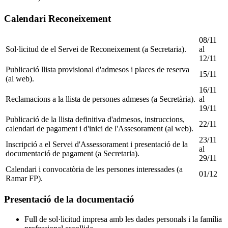
Calendari Reconeixement
08/11
Sol·licitud de el Servei de Reconeixement (a Secretaria).
al
12/11
Publicació llista provisional d'admesos i places de reserva
15/11
(al web).
16/11
Reclamacions a la llista de persones admeses (a Secretària).
al
19/11
Publicació de la llista definitiva d'admesos, instruccions,
22/11
calendari de pagament i d'inici de l'Assesorament (al web).
23/11
Inscripció a el Servei d'Assessorament i presentació de la
al
documentació de pagament (a Secretaria).
29/11
Calendari i convocatòria de les persones interessades (a
01/12
Ramar FP).
Presentació de la documentació
Full de sol·licitud impresa amb les dades personals i la família