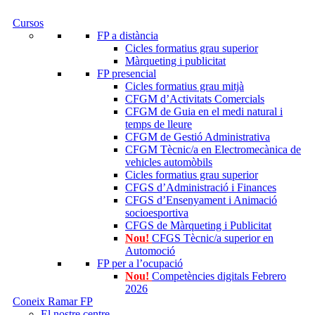
Cursos
FP a distància
Cicles formatius grau superior
Màrqueting i publicitat
FP presencial
Cicles formatius grau mitjà
CFGM d’Activitats Comercials
CFGM de Guia en el medi natural i
temps de lleure
CFGM de Gestió Administrativa
CFGM Tècnic/a en Electromecànica de
vehicles automòbils
Cicles formatius grau superior
CFGS d’Administració i Finances
CFGS d’Ensenyament i Animació
socioesportiva
CFGS de Màrqueting i Publicitat
Nou!
CFGS Tècnic/a superior en
Automoció
FP per a l’ocupació
Nou!
Competències digitals Febrero
2026
Coneix Ramar FP
El nostre centre