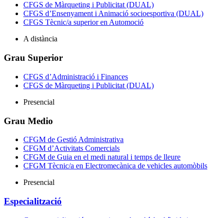
CFGS de Màrqueting i Publicitat (DUAL)
CFGS d’Ensenyament i Animació socioesportiva (DUAL)
CFGS Tècnic/a superior en Automoció
A distància
Grau Superior
CFGS d’Administració i Finances
CFGS de Màrqueting i Publicitat (DUAL)
Presencial
Grau Medio
CFGM de Gestió Administrativa
CFGM d’Activitats Comercials
CFGM de Guia en el medi natural i temps de lleure
CFGM Tècnic/a en Electromecànica de vehicles automòbils
Presencial
Especialització