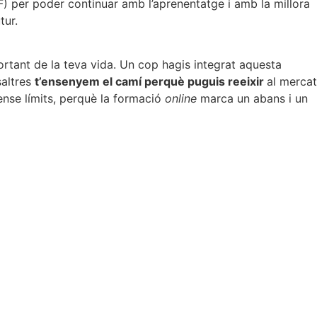
F) per poder continuar amb l’aprenentatge i amb la millora
tur.
rtant de la teva vida. Un cop hagis integrat aquesta
saltres
t’ensenyem el camí perquè puguis reeixir
al mercat
 sense límits, perquè la formació
online
marca un abans i un