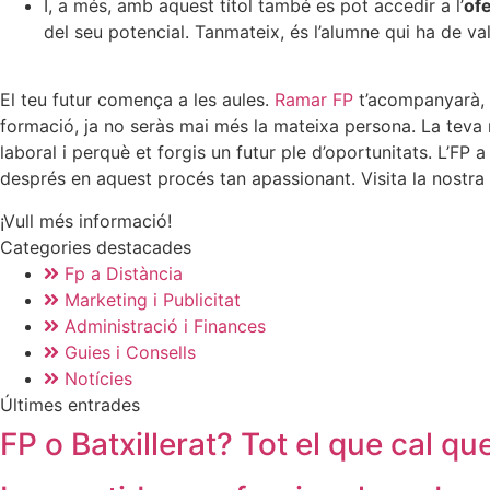
I, a més, amb aquest títol també es pot accedir a l’
of
del seu potencial. Tanmateix, és l’alumne qui ha de val
El teu futur comença a les aules.
Ramar FP
t’acompanyarà, 
formació, ja no seràs mai més la mateixa persona. La tev
laboral i perquè et forgis un futur ple d’oportunitats. L’FP a
després en aquest procés tan apassionant. Visita la nostra
¡Vull més informació!
Categories destacades
Fp a Distància
Marketing i Publicitat
Administració i Finances
Guies i Consells
Notícies
Últimes entrades
FP o Batxillerat? Tot el que cal q