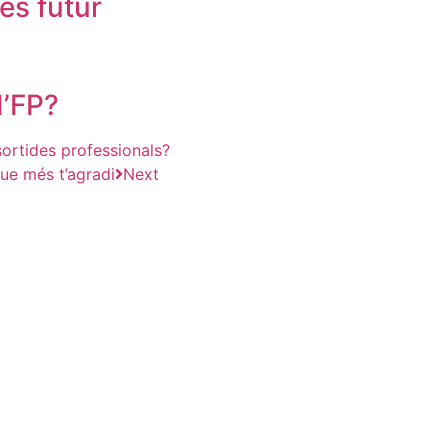
és futur
d’FP?
sortides professionals?
ue més t’agradi
Next