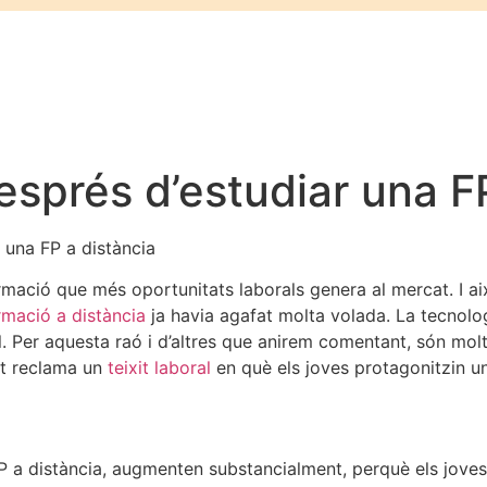
esprés d’estudiar una F
 una FP a distància
rmació que més oportunitats laborals genera al mercat. I ai
rmació a distància
ja havia agafat molta volada. La tecnolo
 Per aquesta raó i d’altres que anirem comentant, són molt
tat reclama un
teixit laboral
en què els joves protagonitzin un 
’FP a distància, augmenten substancialment, perquè els jove