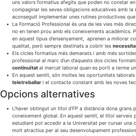
uns valors formatius afegits que poden no constar en e
compaginar les seves obligacions educatives amb la r
aconseguit implementar unes rutines productives qu
La Formació Professional és una de les vies més direct
no en tenen prou amb els coneixements acadèmics. Pod
en aquest tipus d’ensenyament, aprenen a millorar co
qualitat, però sempre destinats a cobrir les
necessita
Els cicles formatius més demanats i amb més sortides p
professional al marc d’un d’aquests dos cicles formati
continuïtat
al mercat laboral quan es porti a terme un
En aquest sentit, són moltes les oportunitats laborals
teletreballar
i el contacte constant amb les noves tec
Opcions alternatives
L’haver obtingut un títol d’FP a distància dona grans 
coneixement global. En aquest sentit, el títol serveix 
estudiant pot accedir a la Universitat per cursar una
molt atractius per al seu desenvolupament professiona