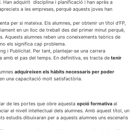
Han adquirit disciplina i planificació i han après a
apreciats a les empreses, perquè aquests joves han
nta per si mateixa. Els alumnes, per obtenir un títol d’FP,
ament en un lloc de treball des del primer minut perquè,
als. Aquests alumnes reben uns coneixements teòrics de
 no els significa cap problema.
 i Publicitat. Per tant, plantejar-se una carrera
a amb el pas del temps. En definitiva, es tracta de
tenir
alumnes
adquireixen els hàbits necessaris per poder
en una capacitació molt satisfactòria.
arlar de les portes que obre aquesta
opció formativa
al
ar el nivell intel·lectual dels alumnes. Amb aquest títol, un
sts estudis dibuixaran per a aquests alumnes uns escenaris