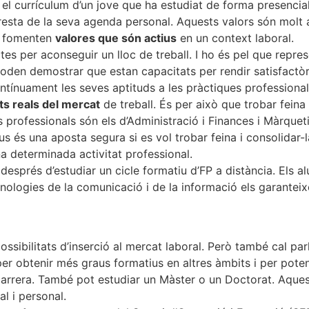
l currículum d’un jove que ha estudiat de forma presencial. 
esta de la seva agenda personal. Aquests valors són molt 
e fomenten
valores que són actius
en un context laboral.
es per aconseguir un lloc de treball. I ho és pel que represe
en demostrar que estan capacitats per rendir satisfactòri
ntínuament les seves aptituds a les pràctiques profession
ts reals del mercat
de treball. És per això que trobar feina
rofessionals són els d’Administració i Finances i Màrqueting
us és una aposta segura si es vol trobar feina i consolidar-l
a determinada activitat professional.
 després d’estudiar un cicle formatiu d’FP a distància. Els 
nologies de la comunicació i de la informació els garanteix
possibilitats d’inserció al mercat laboral. Però també cal p
per obtenir més graus formatius en altres àmbits i per potenci
 carrera. També pot estudiar un Màster o un Doctorat. Aque
l i personal.