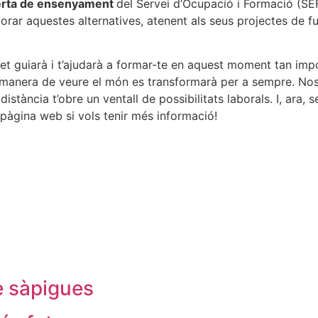
erta de ensenyament
del Servei d’Ocupació i Formació (SE
orar aquestes alternatives, atenent als seus projectes de fu
et guiarà i t’ajudarà a formar-te en aquest moment tan impo
a manera de veure el món es transformarà per a sempre. No
 distància t’obre un ventall de possibilitats laborals. I, ara,
 pàgina web si vols tenir més informació!
ue sàpigues