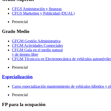
CFGS Aministración y finanzas
CFGS Marketing y Publicidad (DUAL)
Presencial
Grado Medio
GFGM Gestión Administrativa
CFGM Actividades Comerciales
CFGM Guía en el medio natural
y de tiempo libre
CFGM Técnico/a en Electromecánica de vehículos automóvile
Presencial
Especialización
Curso especialización mantenimiento de vehículos híbridos y el
Presencial
FP para la ocupación