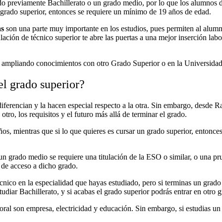
ado previamente Bachillerato o un grado medio, por lo que los alumnos 
grado superior, entonces se requiere un mínimo de 19 años de edad.
as
son una parte muy importante en los estudios, pues permiten al alumn
ulación de técnico superior te abre las puertas a una mejor inserción la
y ampliando conocimientos con otro Grado Superior o en la Universida
el grado superior?
diferencian y la hacen especial respecto a la otra. Sin embargo, desde
tro, los requisitos y el futuro más allá de terminar el grado.
, mientras que si lo que quieres es cursar un grado superior, entonces 
 un grado medio se requiere una titulación de la ESO o similar, o una p
a de acceso a dicho grado.
nico en la especialidad que hayas estudiado, pero si terminas un grado 
diar Bachillerato, y si acabas el grado superior podrás entrar en otro 
ral son empresa, electricidad y educación. Sin embargo, si estudias un 