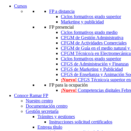
Cursos
FP a distancia
Ciclos formativos grado superior
Marketing y publicidad
FP presencial
Ciclos formativos grado medio
CFGM de Gestión Administrativa
CFGM de Actividades Comerciales
CFGM de Guía en el medio natural y 
CFGM Técnico/a en Electromecánica 
Ciclos formativos grado superior
CFGS de Administración y Finanzas
CFGS de Marketing y Publicidad
CFGS de Enseñanza y Animación Soc
¡Nuevo!
CFGS Técnico/a superior e
FP para la ocupación
¡Nuevo!
Competencias digitales Febr
Conoce Ramar FP
Nuestro centro
Documentación centro
Gestión secretaría
Trámites y gestiones
Instrucciones solicitud certificados
Entrega título