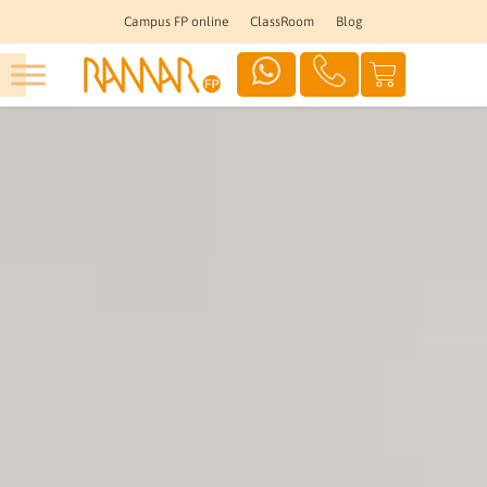
Campus FP online
ClassRoom
Blog