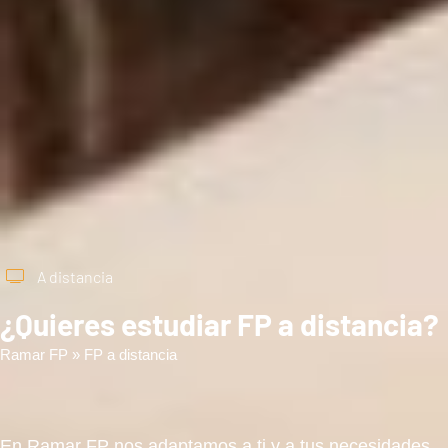
A distancia
¿Quieres estudiar FP a distancia?
Ramar FP
»
FP a distancia
En Ramar FP nos adaptamos a ti y a tus necesidades.