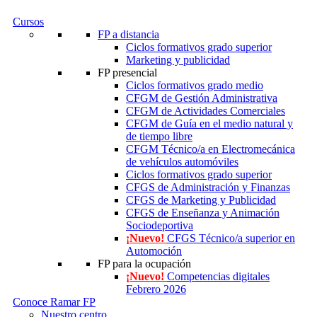
Cursos
FP a distancia
Ciclos formativos grado superior
Marketing y publicidad
FP presencial
Ciclos formativos grado medio
CFGM de Gestión Administrativa
CFGM de Actividades Comerciales
CFGM de Guía en el medio natural y
de tiempo libre
CFGM Técnico/a en Electromecánica
de vehículos automóviles
Ciclos formativos grado superior
CFGS de Administración y Finanzas
CFGS de Marketing y Publicidad
CFGS de Enseñanza y Animación
Sociodeportiva
¡Nuevo!
CFGS Técnico/a superior en
Automoción
FP para la ocupación
¡Nuevo!
Competencias digitales
Febrero 2026
Conoce Ramar FP
Nuestro centro