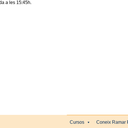
rda a les 15:45h.
Cursos
Coneix Ramar 