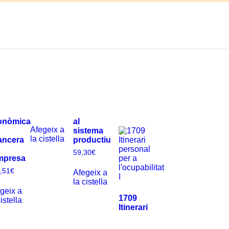
onòmica
al
Afegeix a
sistema
la cistella
ancera
productiu
59,30
€
empresa
,51
€
Afegeix a
la cistella
geix a
1709
cistella
Itinerari