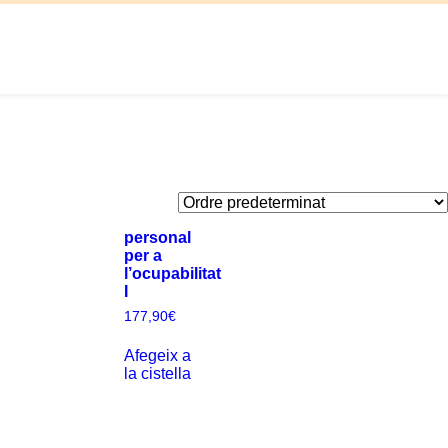
personal
per a
l’ocupabilitat
I
177,90
€
Afegeix a
la cistella