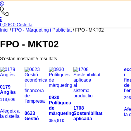
0,00
€
0
Cistella
Inici
/
FPO - Màrqueting i Publicitat
/ FPO - MKT02
FPO - MKT02
S'estan mostrant 5 resultats
ec
i
fin
de
0179
l’
Anglès
0930
296
118,60
€
Polítiques
de
1708
Afe
Afegeix a
0623
màrqueting
Sostenibilitat
la 
la cistella
Gestió
aplicada
355,81
€