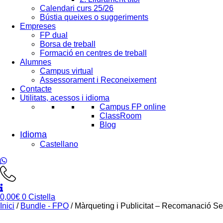
Calendari curs 25/26
Bústia queixes o suggeriments
Empreses
FP dual
Borsa de treball
Formació en centres de treball
Alumnes
Campus virtual
Assessorament i Reconeixement
Contacte
Utilitats, acessos i idioma
Campus FP online
ClassRoom
Blog
Castellano
0,00
€
0
Cistella
Inici
/
Bundle - FPO
/ Màrqueting i Publicitat – Recomanació S