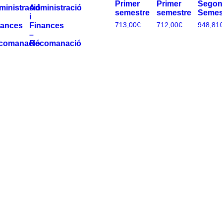
Primer
Primer
Sego
ministració
Administració
semestre
semestre
Semes
i
nances
Finances
713,00
€
712,00
€
948,81
–
comanació
Recomanació