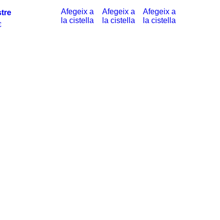
n
Afegeix a
Afegeix a
Afegeix a
tre
la cistella
la cistella
la cistella
€