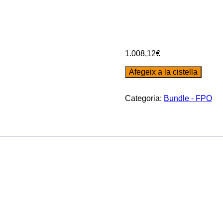
Màrqueting 
Recomanac
1.008,12
€
Afegeix a la cistella
Categoria:
Bundle - FPO