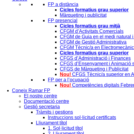
FP a distància
Cicles formatius grau superior
Màrqueting i publicitat
FP presencial
Cicles formatius grau mitjà
CFGM d’Activitats Comercials
CFGM de Guia en el medi natural i
CFGM de Gestió Administrativa
CFGM Tècnic/a en Electromecànica
Cicles formatius grau superior
CFGS d’Administració i Finances
CFGS d’Ensenyament i Animació s
CFGS de Màrqueting i Publicitat
Nou!
CFGS Tècnic/a superior en 
FP per a l’ocupació
Nou!
Competències digitals Febre
Coneix Ramar FP
El nostre centre
Documentació centre
Gestió secretaria
Tràmits i gestions
Instruccions sol·licitud certificats
Lliurament títol
1. Sol·licitud títol
2. Lliurament títol