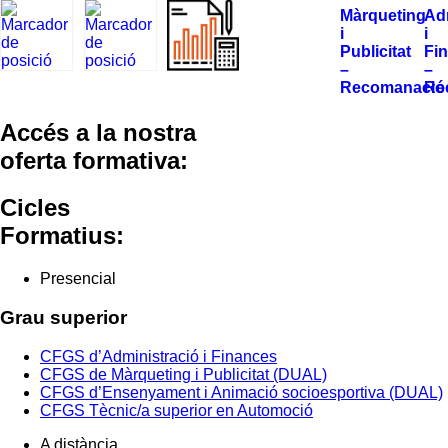
Màrqueting
Ad
i
i
Publicitat
Fi
–
–
Recomanació
Re
Accés a la nostra
oferta formativa:
Cicles
Formatius:
Presencial
Grau superior
CFGS d’Administració i Finances
CFGS de Màrqueting i Publicitat (DUAL)
CFGS d’Ensenyament i Animació socioesportiva (DUAL)
CFGS Tècnic/a superior en Automoció
A distància