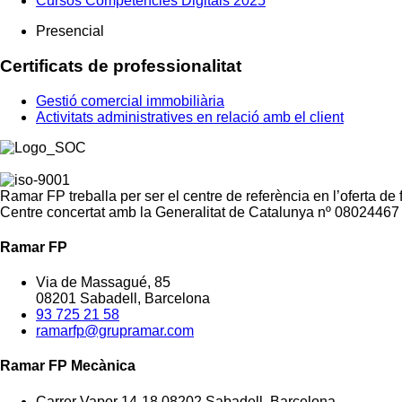
Cursos Competències Digitals 2025
Presencial
Certificats de professionalitat
Gestió comercial immobiliària
Activitats administratives en relació amb el client
Ramar FP treballa per ser el centre de referència en l’oferta de
Centre concertat amb la Generalitat de Catalunya nº 08024467
Ramar FP
Via de Massagué, 85
08201 Sabadell, Barcelona
93 725 21 58
ramarfp@grupramar.com
Ramar FP Mecànica
Carrer Vapor 14-18 08202 Sabadell, Barcelona