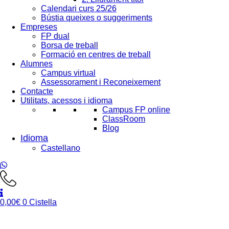
Calendari curs 25/26
Bústia queixes o suggeriments
Empreses
FP dual
Borsa de treball
Formació en centres de treball
Alumnes
Campus virtual
Assessorament i Reconeixement
Contacte
Utilitats, acessos i idioma
Campus FP online
ClassRoom
Blog
Castellano
0,00
€
0
Cistella