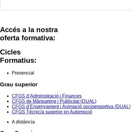
Accés a la nostra
oferta formativa:
Cicles
Formatius:
Presencial
Grau superior
CFGS d’Administració i Finances
CFGS de Màrqueting i Publicitat (DUAL)
CFGS d’Ensenyament i Animació socioesportiva (DUAL)
CFGS Tècnic/a superior en Automoció
A distància