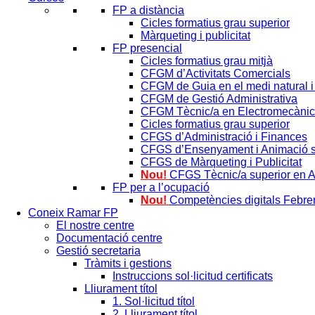
FP a distància
Cicles formatius grau superior
Màrqueting i publicitat
FP presencial
Cicles formatius grau mitjà
CFGM d’Activitats Comercials
CFGM de Guia en el medi natural i
CFGM de Gestió Administrativa
CFGM Tècnic/a en Electromecànica
Cicles formatius grau superior
CFGS d’Administració i Finances
CFGS d’Ensenyament i Animació s
CFGS de Màrqueting i Publicitat
Nou!
CFGS Tècnic/a superior en 
FP per a l’ocupació
Nou!
Competències digitals Febre
Coneix Ramar FP
El nostre centre
Documentació centre
Gestió secretaria
Tràmits i gestions
Instruccions sol·licitud certificats
Lliurament títol
1. Sol·licitud títol
2. Lliurament títol