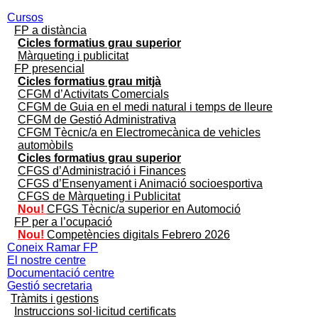
Cursos
FP a distància
Cicles formatius grau superior
Màrqueting i publicitat
FP presencial
Cicles formatius grau mitjà
CFGM d’Activitats Comercials
CFGM de Guia en el medi natural i temps de lleure
CFGM de Gestió Administrativa
CFGM Tècnic/a en Electromecànica de vehicles
automòbils
Cicles formatius grau superior
CFGS d’Administració i Finances
CFGS d’Ensenyament i Animació socioesportiva
CFGS de Màrqueting i Publicitat
Nou!
CFGS Tècnic/a superior en Automoció
FP per a l’ocupació
Nou!
Competències digitals Febrero 2026
Coneix Ramar FP
El nostre centre
Documentació centre
Gestió secretaria
Tràmits i gestions
Instruccions sol·licitud certificats