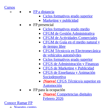
Cursos
FP a distancia
Ciclos formativos grado superior
Marketing y publicidad
FP presencial
Ciclos formativos grado medio
CFGM de Gestión Administrativa
CFGM de Actividades Comerciales
CFGM de Guía en el medio natural y
de tiempo libre
CFGM Técnico/a en Electromecánica
de vehículos automóviles
Ciclos formativos grado superior
CFGS de Administración y Finanzas
CFGS de Marketing y Publicidad
CFGS de Enseñanza y Animación
Sociodeportiva
¡Nuevo!
CFGS Técnico/a superior en
Automoción
FP para la ocupación
¡Nuevo!
Competencias digitales
Febrero 2026
Conoce Ramar FP
Nuestro centro