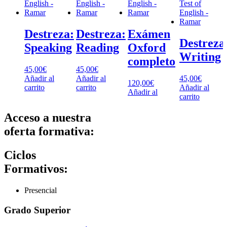
Destreza:
Destreza:
Exámen
Destreza
Speaking
Reading
Oxford
Writing
completo
45,00
€
45,00
€
Añadir al
Añadir al
45,00
€
120,00
€
carrito
carrito
Añadir al
Añadir al
carrito
Acceso a nuestra
oferta formativa:
Ciclos
Formativos:
Presencial
Grado Superior