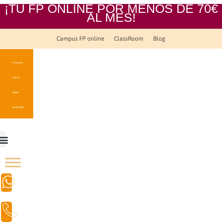
¡TU FP ONLINE POR MENOS DE 70€
AL MES!
Campus FP online
ClassRoom
Blog
Conecta
con tu
mejor
profesión
Campus FP online