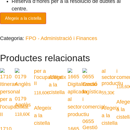
Reserva d’hores per a la resolució de dubtes al
centre.
Afegeix a la cistella
Categoria:
FPO - Administració i Finances
Productes relacionats
per a
al
i
l’ocupabilitat
Afegeix
sector
comer
II
productiu
a la
118,60
cistella
118,60
€
59,30
€
0179
Afege
Anglès
Afegeix
Afegeix
a la
118,60
€
a la
a la
cistel
0655
cistella
cistella
Gestió
1710
1665