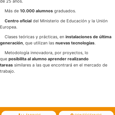
de 25 años.
✓
Más de
10.000 alumnos
graduados.
✓
Centro oficial
del Ministerio de Educación y la Unión
Europea.
✓
Clases teóricas y prácticas, en
instalaciones de última
generación
, que utilizan las
nuevas tecnologías
.
✓
Metodología innovadora, por proyectos, lo
que
posibilita al alumno aprender realizando
tareas
similares a las que encontrará en el mercado de
trabajo.
RAMAR FP
Centro concertado con la Generalitat de Catalunya nº
08024467
Carrer de l’Escola Pia, 33, 08201 Sabadell, Barcelona