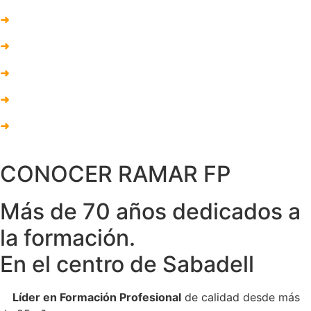
➜
Reparador de sistemas de transmisión y de frenos
➜
Reparador de sistemas de dirección y suspensión
➜
Operario de ITV
➜
Instalador de accesorios en vehículos
➜
Operario de empresas dedicadas a la fabricación de
recambios
CONOCER RAMAR FP
Más de 70 años dedicados a
la formación.
En el centro de Sabadell
✓
Líder en Formación Profesional
de calidad desde más